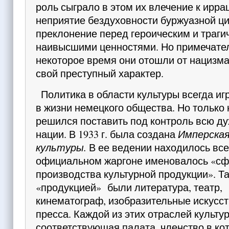
роль сыг­рало в этом их влечение к ирр
неприятие бездуховности буржуазной ц
преклонение перед героическим и траги
наивыс­шими ценностями. Но примечател
некоторое время они отошли от нацизма
свой преступный характер.
Политика в области культуры всегда и
в жизни немецкого общества. Но только
решился поставить под контроль всю д
нации. В 1933 г. была создана
Имперска
культуры.
В ее ве­дении находилось все,
официальном жаргоне именова­лось «с
производства культурной продукции». Т
«продукцией» были литература, театр,
кинемато­граф, изобразительные искусст
пресса. Каждой из этих отраслей культу
соответствующая палата, членство в ко