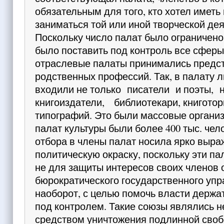
обязательным для того, кто хотел иметь
заниматься той или иной творческой дея
Поскольку число па­лат было ограничено
было поставить под контроль все сферы
отраслевые палаты принимались предст
родственных профессий. Так, в палату 
входили не только писатели и поэты,
книгоиздатели, библиотекари, книгото
типог­рафий. Это были массовые орга­ни
палат культу­ры были более 400 тыс. чел
отбора в члены палат
носила ярко выр
политическую окраску, поскольку эти п
не для защиты интересов своих членов 
бюрократического госу­дарственного упр
наоборот, с целью помочь власти держа
под контролем. Такие союзы явля­лись н
средством уничтожения подлинной своб