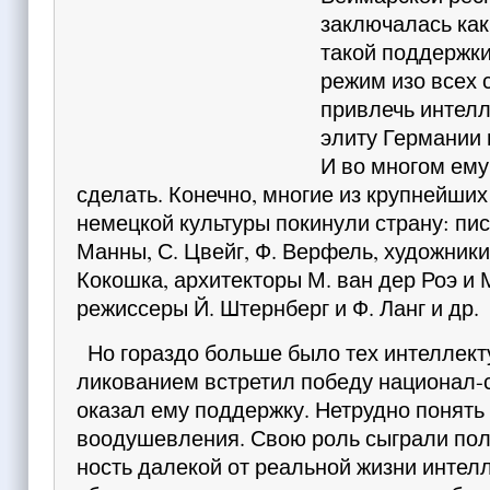
заключалась как 
такой поддержки
режим изо всех с
привлечь интел
элиту Германии 
И во многом ему
сделать. Конечно, многие из крупнейши
немецкой культуры покинули страну: писа
Манны, С. Цвейг,
Ф. Верфель, худож­ники
Кокошка, архитекторы М. ван дер Роэ и 
режиссеры Й. Штернберг и Ф. Ланг и др.
Но гораздо больше было тех интеллекту
ликовани­ем встретил победу национал-
оказал ему поддержку. Нетрудно понять
воодушевления. Свою роль сыг­рали пол
ность далекой от реальной жиз­ни интел