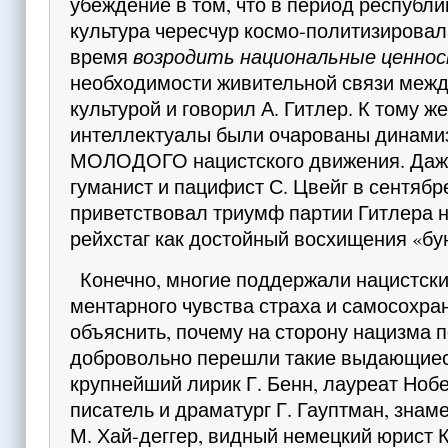
убеждение в том, что в период республи
культура чересчур космо-политизирова
время
возродить национальные ценнос­
необходимости жи­вительной связи меж
культурой и говорил А. Гитлер. К тому 
интел­лектуалы были очарованы дина­м
МОЛОДОГО нацистского движения. Даж
гуманист и пацифист С. Цвейг в сентяб­ре
приветствовал триумф партии Гитлера н
рейхстаг как достойный восхищения «бу
Конечно, многие поддержали нацистски
ментарного чувства страха и самосохра
объяснить, почему на сторону нацизма 
добровольно перешли такие выдающиес
крупнейший лирик Г. Бенн, лауреат Ноб
пи­сатель и драматург Г. Гауптман, зн
М. Хай-деггер, видный немецкий юрист 