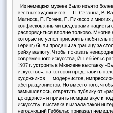
Из немецких музеев было изъято более
вестных художников — П. Сезанна, В. Ван
Матисса, П. Гогена, П. Пикассо и многих
конфиско­ванными шедеврами нацисты 
распорядиться вполне толково. Многие к
которые не успел присвоить любитель пр
Геринг) были проданы за границу за ст
рейху валюту. Чтобы показать ненародн
современного искусства, Й. Геббельс р
1937 г. устроить в Мюнхене выставку «
искусство», на которой представить по
ху­дожников — модернистов, импрессио
абстракционис­тов. Но вместо того, чтобы
замышлялось, отвратить пуб­лику от «
декаданса» и привить немцам вкус к по
искусству, выставка вызвала такой ин­те
негодующий Геббельс приказал немедлен