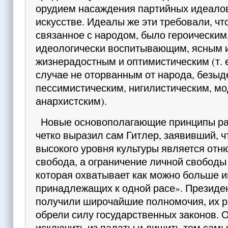
орудием насаждения партий­ных идеалов
искусстве. Идеалы же эти требовали, чт
связанное с народом, было геро­ическим
идеологически воспитывающим, ясным 
жизнерадостным и оптимистическим (т. е
случае не оторванным от народа, безыд
пессимистическим, нигилистическим, м
анархистским).
Новые основополагающие принципы ра
четко выразил сам Гитлер, заявивший, ч
вы­сокого уровня культуры является отн
свобода, а ограничение личной свободы
которая охваты­вает как можно больше 
принадлежащих к од­ной расе». Президе
получили широчайшие полно­мочия, их 
обрели силу государственных зако­нов. 
исключить из палаты и лишить тем сам