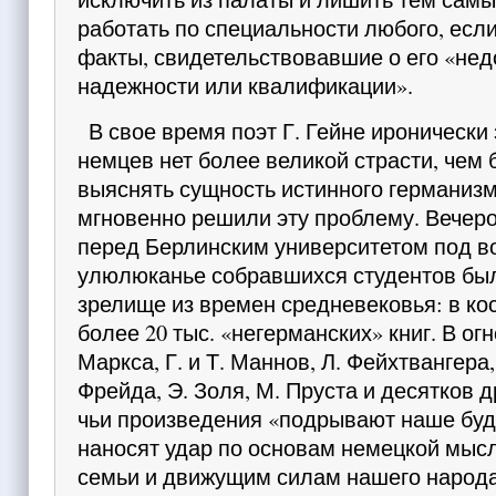
работать по специальности любого, если
факты, свидетельствовавшие о его «нед
надежности или квалификации».
В свое время поэт Г. Гейне иронически 
нем­цев нет более великой страсти, чем
выяснять сущ­ность истинного германиз
мгновенно решили эту проблему. Вечером
перед Берлинским универ­ситетом под 
улюлюканье собравшихся студен­тов бы
зрелище из времен средневековья: в ко
более 20 тыс. «негерманских» книг. В огн
Маркса, Г. и Т. Маннов, Л. Фейхтвангера, 
Фрейда, Э. Золя, М. Пруста и десятков д
чьи произведения «подрывают наше бу
наносят удар по основам немецкой мыс
семьи и движу­щим силам нашего народа